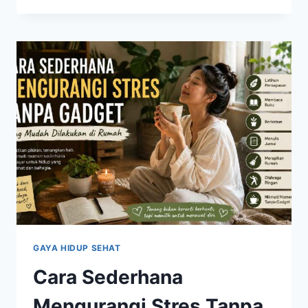
IMPACT
YANG
COCOK
DILAKUKAN
SETIAP
HARI
UNTUK
MENJAGA
KEBUGARAN
GAYA HIDUP SEHAT
Cara Sederhana
Mengurangi Stres Tanpa