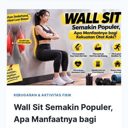
BANYAK
MINUM?
KENALI
PENYEBAB
DAN
KAPAN
HARUS
PERIKSA
KEBUGARAN & AKTIVITAS FISIK
Wall Sit Semakin Populer,
Apa Manfaatnya bagi