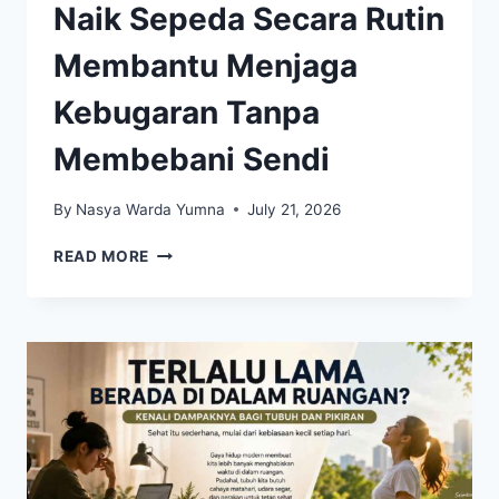
Naik Sepeda Secara Rutin
Membantu Menjaga
Kebugaran Tanpa
Membebani Sendi
By
Nasya Warda Yumna
July 21, 2026
NAIK
READ MORE
SEPEDA
SECARA
RUTIN
MEMBANTU
MENJAGA
KEBUGARAN
TANPA
MEMBEBANI
SENDI