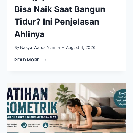
Bisa Naik Saat Bangun
Tidur? Ini Penjelasan
Ahlinya
By
Nasya Warda Yumna
August 4, 2026
MENGAPA
READ MORE
TEKANAN
DARAH
BISA
NAIK
SAAT
BANGUN
TIDUR?
INI
PENJELASAN
AHLINYA