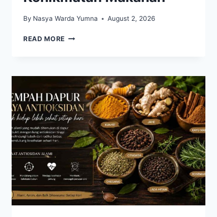
By
Nasya Warda Yumna
August 2, 2026
CARA
READ MORE
MENGURANGI
KONSUMSI
GULA
TANPA
MENGORBANKAN
KENIKMATAN
MAKANAN