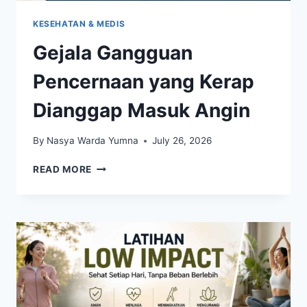
KESEHATAN & MEDIS
Gejala Gangguan
Pencernaan yang Kerap
Dianggap Masuk Angin
By
Nasya Warda Yumna
July 26, 2026
GEJALA
READ MORE
GANGGUAN
PENCERNAAN
YANG
KERAP
DIANGGAP
MASUK
ANGIN