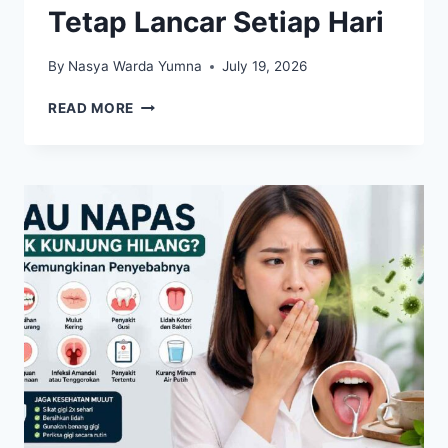
Tetap Lancar Setiap Hari
By
Nasya Warda Yumna
July 19, 2026
MAKANAN
READ MORE
KAYA
SERAT
YANG
MEMBANTU
PENCERNAAN
TETAP
LANCAR
SETIAP
HARI