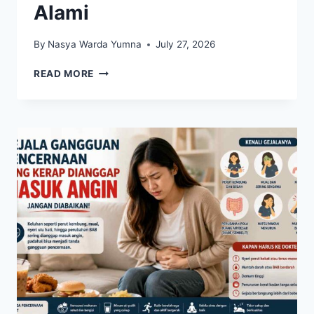
Alami
By
Nasya Warda Yumna
July 27, 2026
5
READ MORE
JENIS
MAKANAN
YANG
MEMBANTU
MENJAGA
KESEHATAN
HATI
SECARA
ALAMI