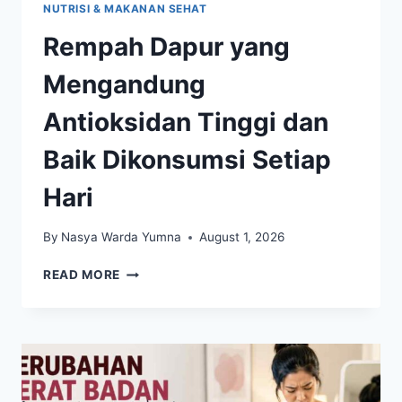
NUTRISI & MAKANAN SEHAT
Rempah Dapur yang
Mengandung
Antioksidan Tinggi dan
Baik Dikonsumsi Setiap
Hari
By
Nasya Warda Yumna
August 1, 2026
REMPAH
READ MORE
DAPUR
YANG
MENGANDUNG
ANTIOKSIDAN
TINGGI
DAN