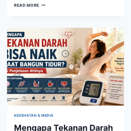
SUMBER
READ MORE
LEMAK
SEHAT
YANG
BAIK
DIKONSUMSI
UNTUK
MENDUKUNG
FUNGSI
OTAK
DAN
JANTUNG
KESEHATAN & MEDIS
Mengapa Tekanan Darah