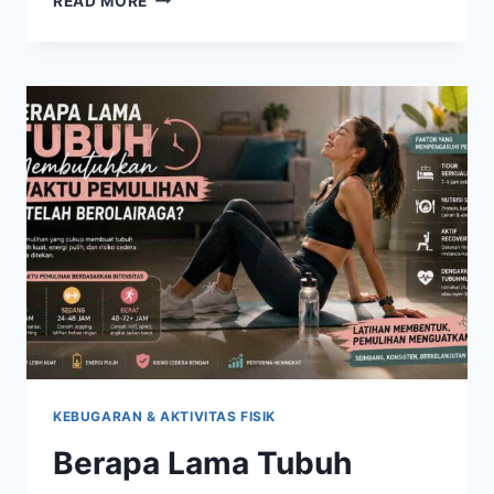
READ MORE
BERAT
BADAN
MENDADAK
PADA
WANITA,
APA
PENYEBABNYA?
KEBUGARAN & AKTIVITAS FISIK
Berapa Lama Tubuh