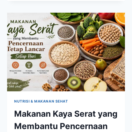
TERJADI
JIKA
TUBUH
TERLALU
LAMA
BERADA
DI
DALAM
RUANGAN?
NUTRISI & MAKANAN SEHAT
Makanan Kaya Serat yang
Membantu Pencernaan