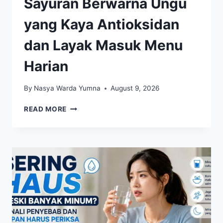
Sayuran Berwarna Ungu
yang Kaya Antioksidan
dan Layak Masuk Menu
Harian
By
Nasya Warda Yumna
August 9, 2026
SAYURAN
READ MORE
BERWARNA
UNGU
YANG
KAYA
ANTIOKSIDAN
DAN
LAYAK
MASUK
MENU
HARIAN