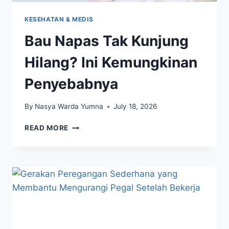
KESEHATAN & MEDIS
Bau Napas Tak Kunjung
Hilang? Ini Kemungkinan
Penyebabnya
By
Nasya Warda Yumna
July 18, 2026
BAU
READ MORE
NAPAS
TAK
KUNJUNG
HILANG?
INI
KEMUNGKINAN
PENYEBABNYA