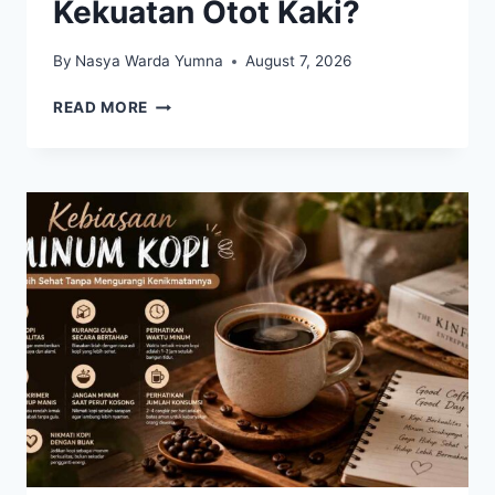
Kekuatan Otot Kaki?
By
Nasya Warda Yumna
August 7, 2026
WALL
READ MORE
SIT
SEMAKIN
POPULER,
APA
MANFAATNYA
BAGI
KEKUATAN
OTOT
KAKI?