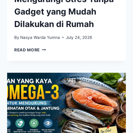
Gadget yang Mudah
Dilakukan di Rumah
By
Nasya Warda Yumna
July 24, 2026
CARA
READ MORE
SEDERHANA
MENGURANGI
STRES
TANPA
GADGET
YANG
MUDAH
DILAKUKAN
DI
RUMAH