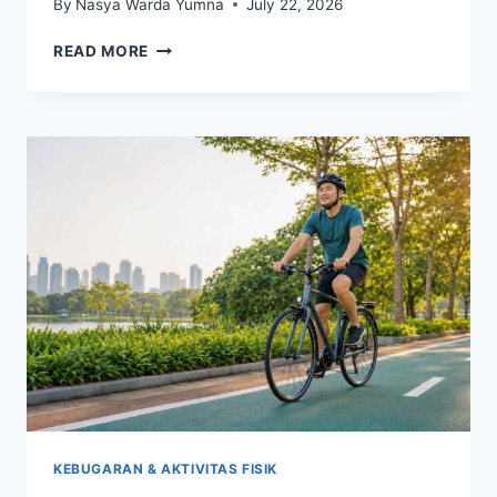
By
Nasya Warda Yumna
July 22, 2026
SERING
READ MORE
LUPA
MELETAKKAN
BARANG?
INI
YANG
PERLU
DIKETAHUI
KEBUGARAN & AKTIVITAS FISIK