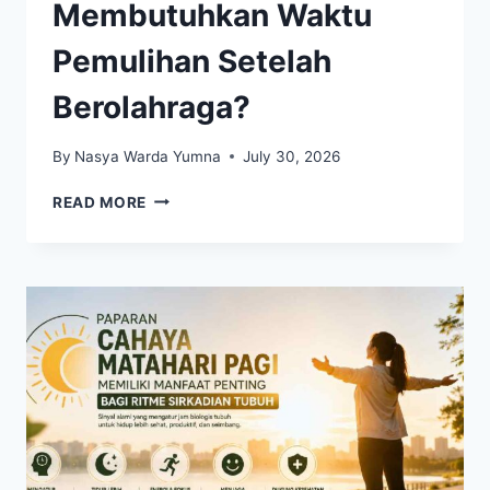
Membutuhkan Waktu
Pemulihan Setelah
Berolahraga?
By
Nasya Warda Yumna
July 30, 2026
BERAPA
READ MORE
LAMA
TUBUH
MEMBUTUHKAN
WAKTU
PEMULIHAN
SETELAH
BEROLAHRAGA?