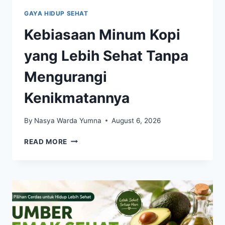
GAYA HIDUP SEHAT
Kebiasaan Minum Kopi
yang Lebih Sehat Tanpa
Mengurangi
Kenikmatannya
By
Nasya Warda Yumna
August 6, 2026
KEBIASAAN
READ MORE
MINUM
KOPI
YANG
LEBIH
SEHAT
TANPA
MENGURANGI
KENIKMATANNYA