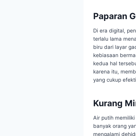
Paparan G
Di era digital, p
terlalu lama men
biru dari layar g
kebiasaan bermai
kedua hal terseb
karena itu, memb
yang cukup efekt
Kurang Mi
Air putih memili
banyak orang yan
mengalami dehidra