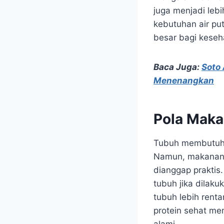
juga menjadi lebi
kebutuhan air pu
besar bagi keseh
Baca Juga:
Soto
Menenangkan
Pola Mak
Tubuh membutuhka
Namun, makanan c
dianggap praktis
tubuh jika dilak
tubuh lebih rent
protein sehat me