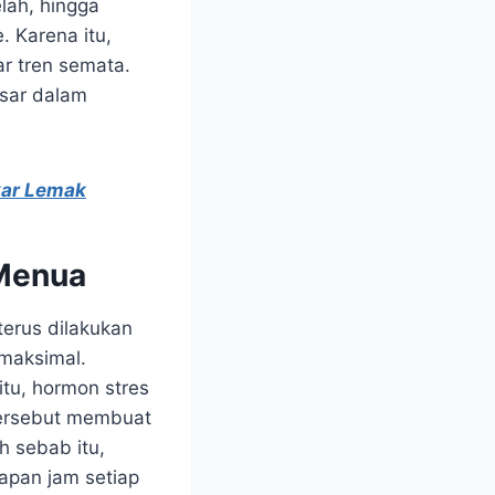
lah, hingga
. Karena itu,
r tren semata.
sar dalam
kar Lemak
 Menua
erus dilakukan
 maksimal.
 itu, hormon stres
 tersebut membuat
h sebab itu,
apan jam setiap