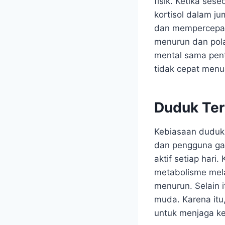
fisik. Ketika se
kortisol dalam ju
dan mempercepat k
menurun dan pola
mental sama pent
tidak cepat menu
Duduk Ter
Kebiasaan duduk t
dan pengguna gad
aktif setiap hari
metabolisme mela
menurun. Selain it
muda. Karena itu,
untuk menjaga k