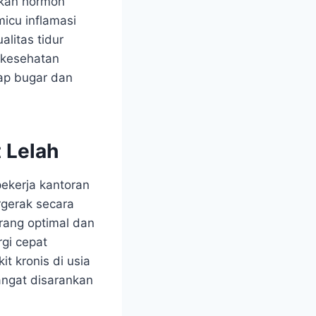
lkan hormon
micu inflamasi
litas tidur
 kesehatan
ap bugar dan
 Lelah
pekerja kantoran
rgerak secara
urang optimal dan
gi cepat
it kronis di usia
sangat disarankan