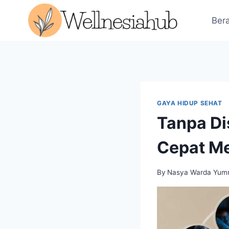
Skip
to
Ber
content
GAYA HIDUP SEHAT
Tanpa Di
Cepat Me
By
Nasya Warda Yum