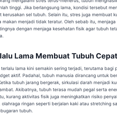
seorang mengalami stres terus-menerus, tubuh menghasi
mlah tinggi. Jika berlangsung lama, kondisi tersebut me
erusakan sel tubuh. Selain itu, stres juga membuat kua
 makan menjadi tidak teratur. Oleh sebab itu, menjaga
ingnya dengan menjaga kesehatan fisik agar tubuh tet
a.
lalu Lama Membuat Tubuh Cepat
erlalu lama kini semakin sering terjadi, terutama bagi 
get aktif. Padahal, tubuh manusia dirancang untuk be
. Ketika tubuh jarang bergerak, sirkulasi darah menjadi k
mbat. Akibatnya, tubuh terasa mudah pegal serta ener
u, kurang aktivitas fisik juga meningkatkan risiko penyak
 olahraga ringan seperti berjalan kaki atau stretching 
ebugaran tubuh.