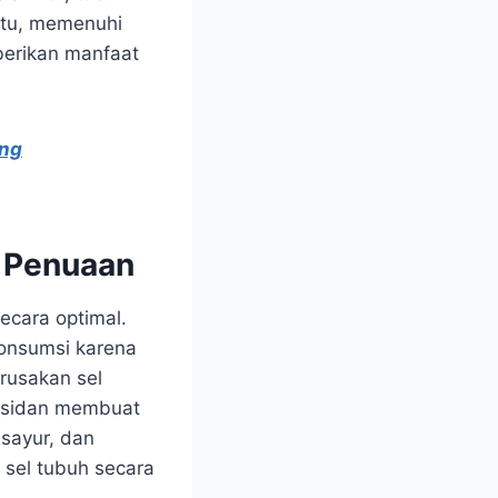
 itu, memenuhi
berikan manfaat
ang
 Penuaan
ecara optimal.
konsumsi karena
rusakan sel
oksidan membuat
 sayur, dan
sel tubuh secara