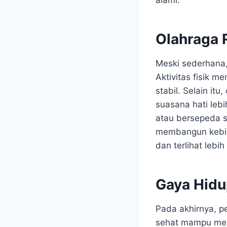
alami.
Olahraga 
Meski sederhana,
Aktivitas fisik 
stabil. Selain i
suasana hati lebi
atau bersepeda 
membangun kebias
dan terlihat lebi
Gaya Hidu
Pada akhirnya, p
sehat mampu mem