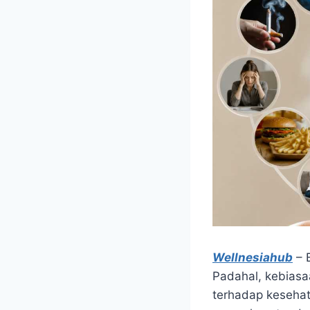
Wellnesiahub
– 
Padahal, kebiasaa
terhadap keseha