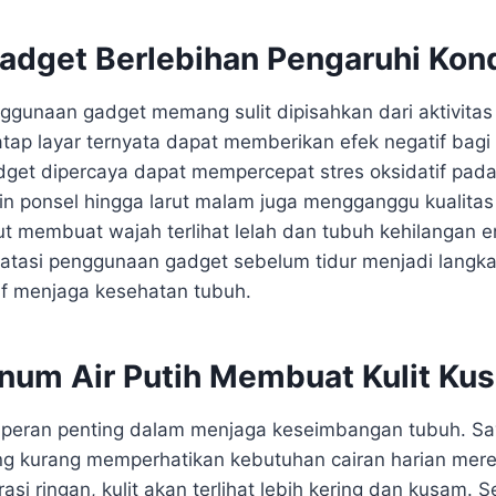
adget Berlebihan Pengaruhi Kondi
enggunaan gadget memang sulit dipisahkan dari aktivita
atap layar ternyata dapat memberikan efek negatif bag
adget dipercaya dapat mempercepat stres oksidatif pada k
n ponsel hingga larut malam juga mengganggu kualitas 
ut membuat wajah terlihat lelah dan tubuh kehilangan e
atasi penggunaan gadget sebelum tidur menjadi langk
if menjaga kesehatan tubuh.
num Air Putih Membuat Kulit Ku
ki peran penting dalam menjaga keseimbangan tubuh. S
g kurang memperhatikan kebutuhan cairan harian mere
si ringan, kulit akan terlihat lebih kering dan kusam. Se