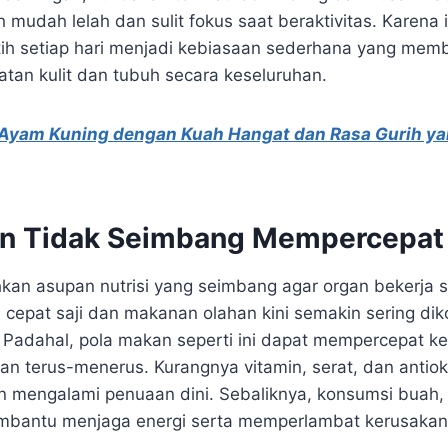
h mudah lelah dan sulit fokus saat beraktivitas. Karena
tih setiap hari menjadi kebiasaan sederhana yang mem
atan kulit dan tubuh secara keseluruhan.
 Ayam Kuning dengan Kuah Hangat dan Rasa Gurih y
an Tidak Seimbang Mempercepat
n asupan nutrisi yang seimbang agar organ bekerja s
epat saji dan makanan olahan kini semakin sering di
. Padahal, pola makan seperti ini dapat mempercepat ke
ukan terus-menerus. Kurangnya vitamin, serat, dan anti
an mengalami penuaan dini. Sebaliknya, konsumsi buah,
mbantu menjaga energi serta memperlambat kerusakan 