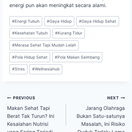
energi pun akan meningkat secara alami.
Post
#
Energi Tubuh
#
Gaya Hidup
#
Gaya Hidup Sehat
Tags:
#
Kesehatan Tubuh
#
Kurang Tidur
#
Merasa Sehat Tapi Mudah Lelah
#
Pola Hidup Sehat
#
Pola Makan Seimbang
#
Stres
#
Wellnesiahub
Post
PREVIOUS
NEXT
Makan Sehat Tapi
Jarang Olahraga
navigation
Berat Tak Turun? Ini
Bukan Satu-satunya
Kesalahan Nutrisi
Masalah, Ini Risiko
yang Sering Terjadi
Duduk Terlalu Lama