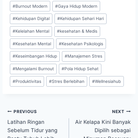
Post
#
Burnout Modern
#
Gaya Hidup Modern
Tags:
#
Kehidupan Digital
#
Kehidupan Sehari Hari
#
Kelelahan Mental
#
kesehatan & Medis
#
Kesehatan Mental
#
Kesehatan Psikologis
#
Keseimbangan Hidup
#
Manajemen Stres
#
Mengalami Burnout
#
Pola Hidup Sehat
#
Produktivitas
#
Stres Berlebihan
#
Wellnesiahub
Post
PREVIOUS
NEXT
Latihan Ringan
Air Kelapa Kini Banyak
navigation
Sebelum Tidur yang
Dipilih sebagai