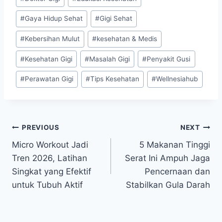
Tags:
#
Gaya Hidup Sehat
#
Gigi Sehat
#
Kebersihan Mulut
#
kesehatan & Medis
#
Kesehatan Gigi
#
Masalah Gigi
#
Penyakit Gusi
#
Perawatan Gigi
#
Tips Kesehatan
#
Wellnesiahub
Post
PREVIOUS
NEXT
Micro Workout Jadi
5 Makanan Tinggi
navigation
Tren 2026, Latihan
Serat Ini Ampuh Jaga
Singkat yang Efektif
Pencernaan dan
untuk Tubuh Aktif
Stabilkan Gula Darah