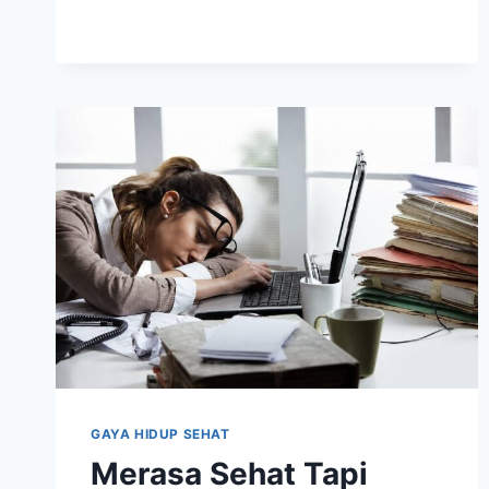
YANG
KANDUNGAN
GIZINYA
TIDAK
BISA
DIREMEHKAN
GAYA HIDUP SEHAT
Merasa Sehat Tapi