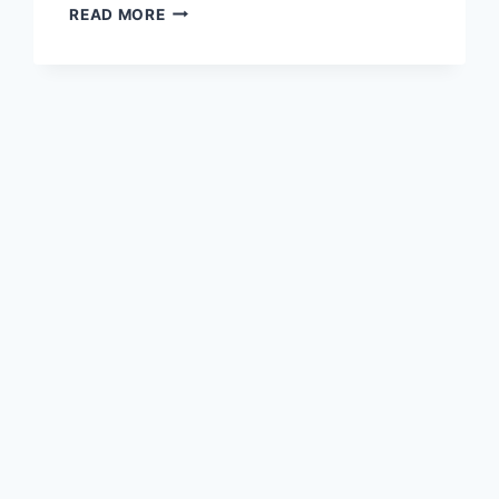
KENAPA
READ MORE
CHIA
SEED
SEMAKIN
POPULER
DI
KALANGAN
PECINTA
HIDUP
SEHAT?