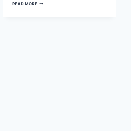
BUAH
READ MORE
SEHAT
INI
TERNYATA
BISA
PICU
GULA
TINGGI
JIKA
DIKONSUMSI
BERLEBIHAN