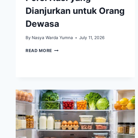
Dianjurkan untuk Orang
Dewasa
By
Nasya Warda Yumna
July 11, 2026
PORSI
READ MORE
NASI
YANG
DIANJURKAN
UNTUK
ORANG
DEWASA