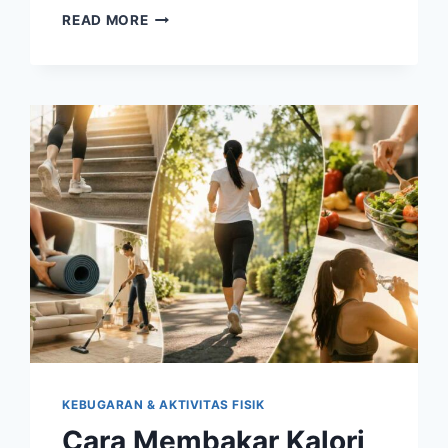
BUAH
READ MORE
TERBAIK
UNTUK
MENJAGA
KESEHATAN
JANTUNG
DAN
MEMBANTU
MENURUNKAN
KOLESTEROL
KEBUGARAN & AKTIVITAS FISIK
Cara Membakar Kalori