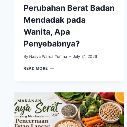
Perubahan Berat Badan
Mendadak pada
Wanita, Apa
Penyebabnya?
By
Nasya Warda Yumna
July 31, 2026
PERUBAHAN
READ MORE
BERAT
BADAN
MENDADAK
PADA
WANITA,
APA
PENYEBABNYA?