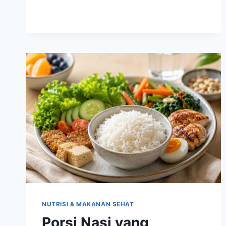
SERAT
YANG
MEMBANTU
PENCERNAAN
TETAP
LANCAR
SETIAP
HARI
NUTRISI & MAKANAN SEHAT
Porsi Nasi yang