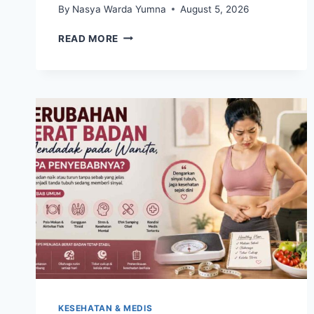
By
Nasya Warda Yumna
August 5, 2026
SUMBER
READ MORE
LEMAK
SEHAT
YANG
BAIK
DIKONSUMSI
UNTUK
MENDUKUNG
FUNGSI
OTAK
DAN
JANTUNG
KESEHATAN & MEDIS