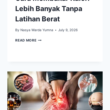
Lebih Banyak Tanpa
Latihan Berat
By
Nasya Warda Yumna
July 9, 2026
CARA
READ MORE
MEMBAKAR
KALORI
LEBIH
BANYAK
TANPA
LATIHAN
BERAT