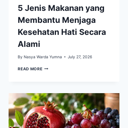
5 Jenis Makanan yang
Membantu Menjaga
Kesehatan Hati Secara
Alami
By
Nasya Warda Yumna
July 27, 2026
5
READ MORE
JENIS
MAKANAN
YANG
MEMBANTU
MENJAGA
KESEHATAN
HATI
SECARA
ALAMI