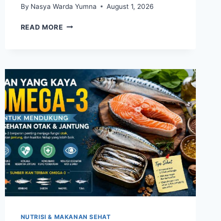
By
Nasya Warda Yumna
August 1, 2026
REMPAH
READ MORE
DAPUR
YANG
MENGANDUNG
ANTIOKSIDAN
TINGGI
DAN
BAIK
DIKONSUMSI
SETIAP
HARI
NUTRISI & MAKANAN SEHAT