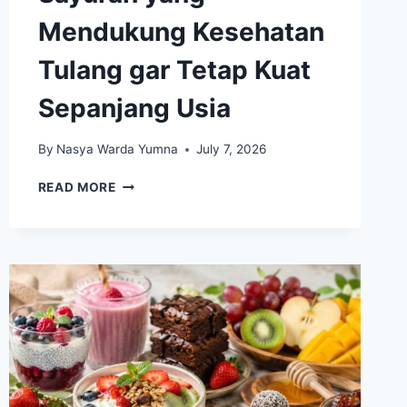
Mendukung Kesehatan
Tulang gar Tetap Kuat
Sepanjang Usia
By
Nasya Warda Yumna
July 7, 2026
SAYURAN
READ MORE
YANG
MENDUKUNG
KESEHATAN
TULANG
GAR
TETAP
KUAT
SEPANJANG
USIA