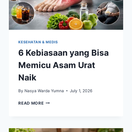
KESEHATAN & MEDIS
6 Kebiasaan yang Bisa
Memicu Asam Urat
Naik
By
Nasya Warda Yumna
July 1, 2026
6
READ MORE
KEBIASAAN
YANG
BISA
MEMICU