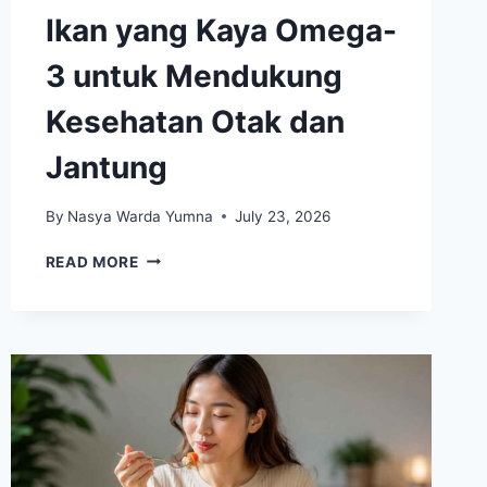
Ikan yang Kaya Omega-
3 untuk Mendukung
Kesehatan Otak dan
Jantung
By
Nasya Warda Yumna
July 23, 2026
IKAN
READ MORE
YANG
KAYA
OMEGA-
3
UNTUK
MENDUKUNG
KESEHATAN
OTAK
DAN
JANTUNG