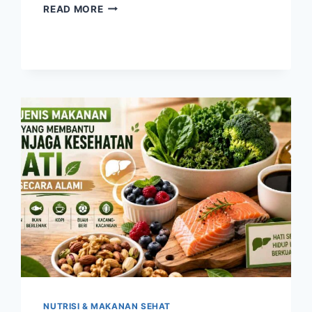
CARA
READ MORE
MENGURANGI
KONSUMSI
GULA
TANPA
MENGORBANKAN
KENIKMATAN
MAKANAN
NUTRISI & MAKANAN SEHAT