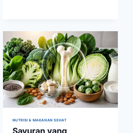
LEBIH
LAMBAT
DAPAT
MEMBANTU
MENGONTROL
POLA
MAKAN
HARIAN
NUTRISI & MAKANAN SEHAT
Sayuran yang