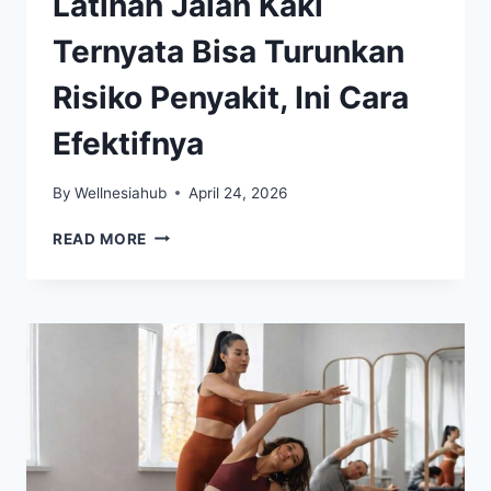
Latihan Jalan Kaki
Ternyata Bisa Turunkan
Risiko Penyakit, Ini Cara
Efektifnya
By
Wellnesiahub
April 24, 2026
LATIHAN
READ MORE
JALAN
KAKI
TERNYATA
BISA
TURUNKAN
RISIKO
PENYAKIT,
INI
CARA
EFEKTIFNYA