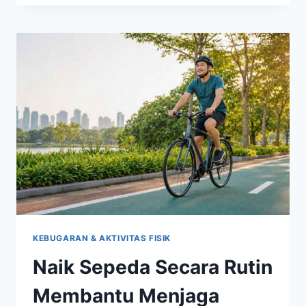
IMPACT
YANG
COCOK
DILAKUKAN
SETIAP
HARI
UNTUK
MENJAGA
KEBUGARAN
KEBUGARAN & AKTIVITAS FISIK
Naik Sepeda Secara Rutin
Membantu Menjaga