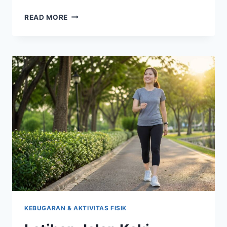
NAIK
READ MORE
TURUN
TANGGA
SETIAP
HARI
MULAI
DILIRIK
SEBAGAI
AKTIVITAS
SEDERHANA
KEBUGARAN & AKTIVITAS FISIK