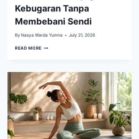
Kebugaran Tanpa
Membebani Sendi
By
Nasya Warda Yumna
July 21, 2026
NAIK
READ MORE
SEPEDA
SECARA
RUTIN
MEMBANTU
MENJAGA
KEBUGARAN
TANPA
MEMBEBANI
SENDI