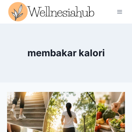
Skip
to
content
membakar kalori