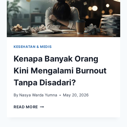
KESEHATAN & MEDIS
Kenapa Banyak Orang
Kini Mengalami Burnout
Tanpa Disadari?
By
Nasya Warda Yumna
May 20, 2026
KENAPA
READ MORE
BANYAK
ORANG
KINI