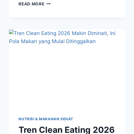
MENGURANGI
READ MORE
TEKANAN
HIDUP
MENJADI
BAGIAN
PENTING
DARI
TREN
WELLNESS
MODERN
NUTRISI & MAKANAN SEHAT
Tren Clean Eating 2026