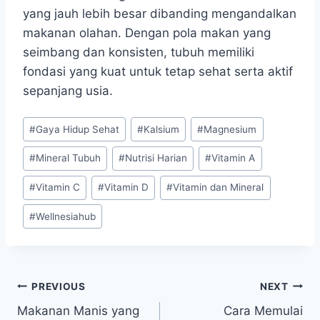
yang jauh lebih besar dibanding mengandalkan
makanan olahan. Dengan pola makan yang
seimbang dan konsisten, tubuh memiliki
fondasi yang kuat untuk tetap sehat serta aktif
sepanjang usia.
Post
#
Gaya Hidup Sehat
#
Kalsium
#
Magnesium
Tags:
#
Mineral Tubuh
#
Nutrisi Harian
#
Vitamin A
#
Vitamin C
#
Vitamin D
#
Vitamin dan Mineral
#
Wellnesiahub
Post
PREVIOUS
NEXT
Makanan Manis yang
Cara Memulai