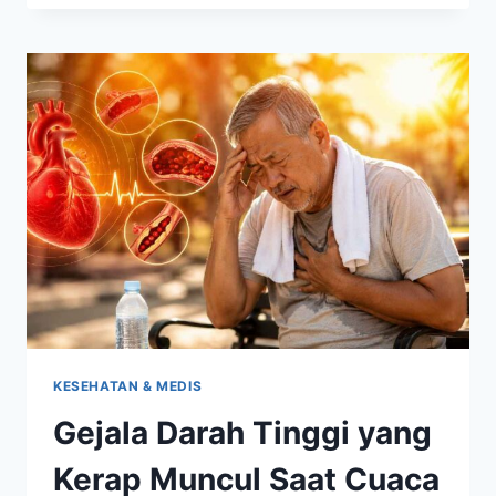
DARAH
BISA
NAIK
SAAT
BANGUN
TIDUR?
INI
PENJELASAN
AHLINYA
KESEHATAN & MEDIS
Gejala Darah Tinggi yang
Kerap Muncul Saat Cuaca