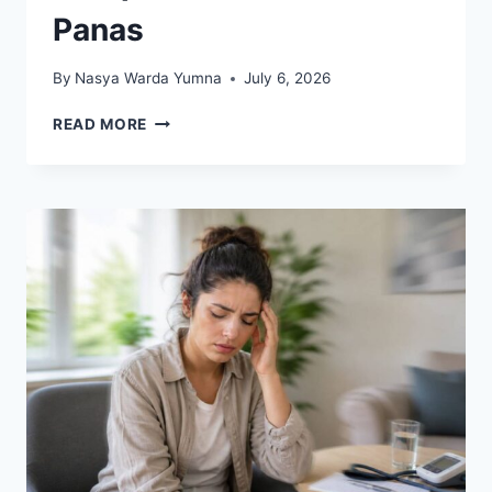
Panas
By
Nasya Warda Yumna
July 6, 2026
GEJALA
READ MORE
DARAH
TINGGI
YANG
KERAP
MUNCUL
SAAT
CUACA
PANAS