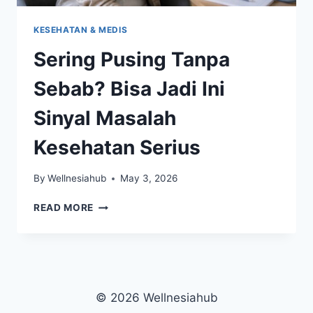
KESEHATAN & MEDIS
Sering Pusing Tanpa
Sebab? Bisa Jadi Ini
Sinyal Masalah
Kesehatan Serius
By
Wellnesiahub
May 3, 2026
SERING
READ MORE
PUSING
TANPA
SEBAB?
BISA
JADI
INI
© 2026 Wellnesiahub
SINYAL