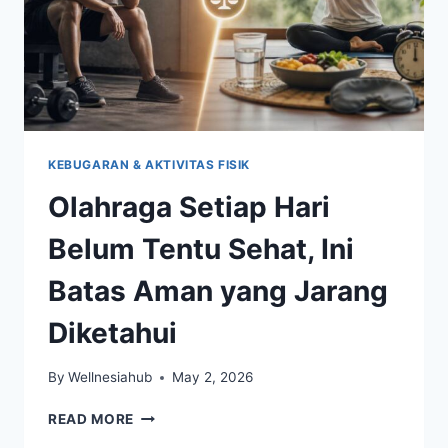
KEBUGARAN & AKTIVITAS FISIK
Olahraga Setiap Hari
Belum Tentu Sehat, Ini
Batas Aman yang Jarang
Diketahui
By
Wellnesiahub
May 2, 2026
OLAHRAGA
READ MORE
SETIAP