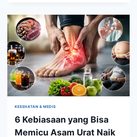
SECARA
RUTIN
MEMBANTU
MENJAGA
KEBUGARAN
TANPA
MEMBEBANI
SENDI
KESEHATAN & MEDIS
6 Kebiasaan yang Bisa
Memicu Asam Urat Naik