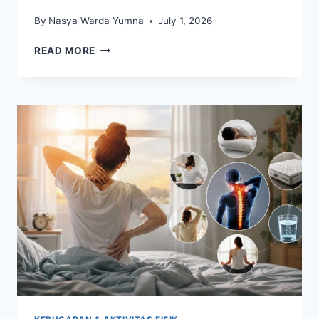
By
Nasya Warda Yumna
July 1, 2026
6
READ MORE
KEBIASAAN
YANG
BISA
MEMICU
ASAM
URAT
NAIK